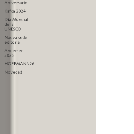
Aniversario
Kafka 2024
Día Mundial
de la
UNESCO
Nueva sede
editorial
Andersen
2025
HOFFMANN26
Novedad