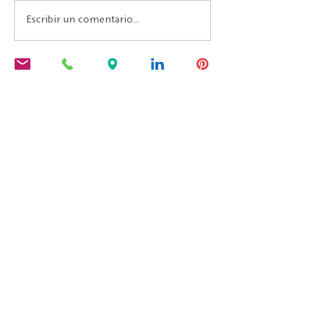
Escribir un comentario...
La editorial Calambac es una editorial
alemana de ficción, poesía, ensayo y
literatura gráfica fundada en 2011 y
con sede en Niederstetten.
PRODUCTOS
Calambac Classica
Calambac Bilingua
Calambac Trilingua
Calambac Grafica