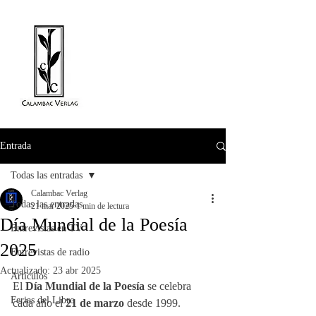
Entrada
Todas las entradas
Calambac Verlag
Todas las entradas
21 mar 2025
1 min de lectura
Día Mundial de la Poesía
Entrevistas en TV
2025
Entrevistas de radio
Actualizado:
23 abr 2025
Artículos
El 
Día Mundial de la Poesía
 se celebra 
Ferias del Libro
cada año el
 21 de marzo
 desde 1999.