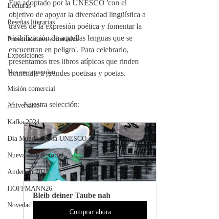
Fue adoptado por la UNESCO 'con el 
Lecturas
objetivo de apoyar la diversidad lingüística a 
Reseñas literarias
través de la expresión poética y fomentar la 
visibilización de aquellas lenguas que se 
Presentaciones editoriales
encuentran en peligro'. Para celebrarlo, 
Exposiciones
presentamos tres libros atípicos que rinden 
Nos recomiendan
homenaje a grandes poetisas y poetas.
Misión comercial
Nuestra selección:
Aniversario
Kafka 2024
Día Mundial de la UNESCO
Nueva sede editorial
Andersen 2025
HOFFMANN26
Bleib deiner Taube nah
Novedad
Comprar ahora