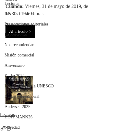
Lecturas
Cuándo:
 Viernes, 31 de mayo de 2019, de 
18:30 a 19:00 horas.
Reseñas literarias
Presentaciones editoriales
Al artículo >
Exposiciones
Nos recomiendan
Misión comercial
Aniversario
Kafka 2024
Día Mundial de la UNESCO
Nueva sede editorial
Andersen 2025
Lecturas
HOFFMANN26
Novedad