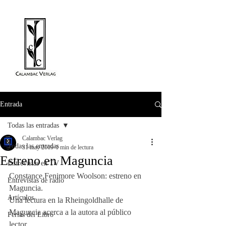
Entrada
Todas las entradas
Calambac Verlag
Todas las entradas
31 may 2019
1 min de lectura
Estreno en Maguncia
Entrevistas en TV
Constance Fenimore Woolson: estreno en 
Entrevistas de radio
Maguncia. 
Artículos
Una lectura en la Rheingoldhalle de 
Maguncia acerca a la autora al público 
Ferias del Libro
lector. 