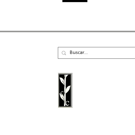
La editorial Calambac e
editorial alemana de fic
poesía, ensayo y literatu
fundada en 2011 y con 
Niederstetten.