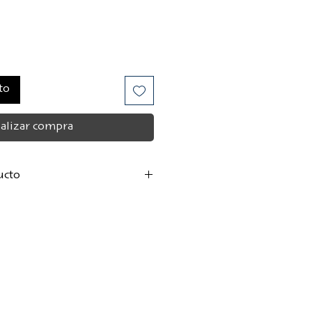
to
alizar compra
ucto
de Acuña
pañol por Elena Moreno
a:
Carmen de las Navas
18 cm
 blanda
junio de 2025