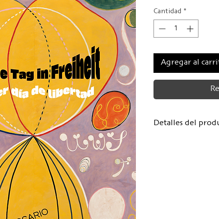
Cantidad
*
Agregar al carri
Re
Detalles del prod
Autora:
Rosario 
Traducido del es
Sobrino
Diseño de portad
Formato: 11,5 x 
108 páginas, tapa
Primera edición: