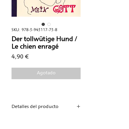
SKU: 978-3-943117-73-8
Der tollwütige Hund /
Le chien enragé
Precio
4,90 €
Agotado
Detalles del producto
Autora:
Comtesse de Ségur
De la novela: "Las niñas