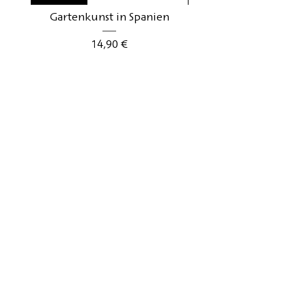
Gartenkunst in Spanien
Gartenkunst in Schwe
Precio
14,90 €