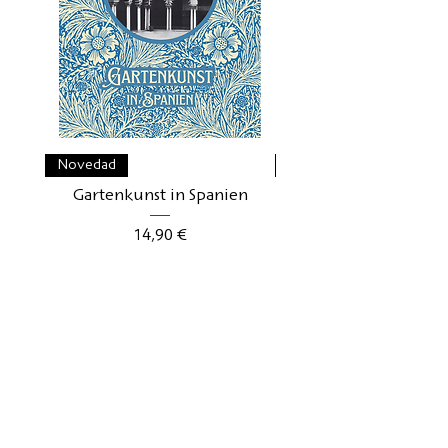
Novedad
Novedad
Gartenkunst in Spanien
Gartenkunst in Schwe
Precio
14,90 €