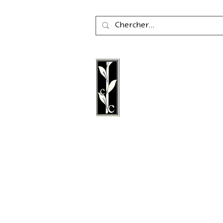
La maison d'édition Cal
une maison d'édition a
fondée en 2011, spéciali
littérature, la poésie, les 
littérature graphique.
Suivez nous