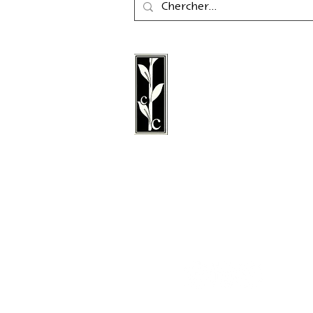
La maison d'édition Cal
une maison d'édition a
fondée en 2011, spéciali
littérature, la poésie, les 
littérature graphique.
Suivez nous