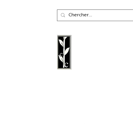
La maison d'édition Cal
une maison d'édition a
fondée en 2011, spéciali
littérature, la poésie, les 
littérature graphique.
Suivez nous