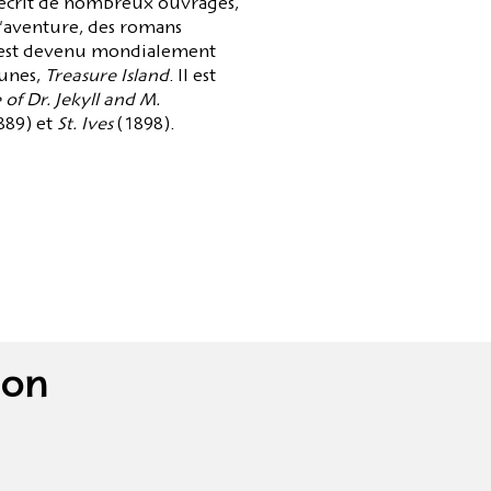
a écrit de nombreux ouvrages,
d'aventure, des romans
 Il est devenu mondialement
eunes,
Treasure Island
. Il est
of Dr. Jekyll and M.
889) et
St. Ives
(1898).
son