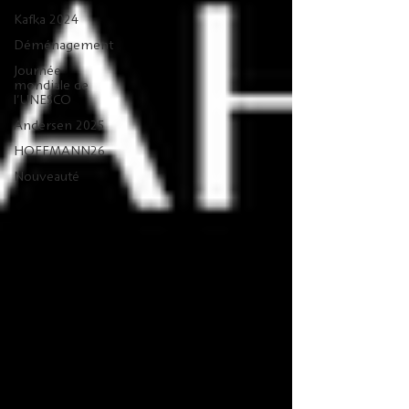
Kafka 2024
Déménagement
Journée
mondiale de
l'UNESCO
Andersen 2025
HOFFMANN26
Nouveauté