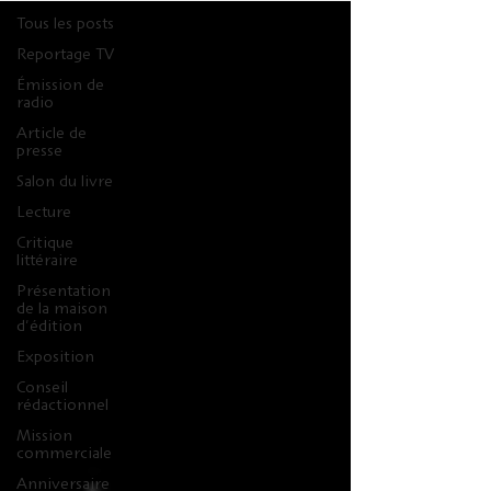
Tous les posts
Reportage TV
Émission de
radio
Article de
presse
Salon du livre
Lecture
Critique
littéraire
Présentation
de la maison
d'édition
Exposition
Conseil
rédactionnel
Mission
commerciale
Anniversaire