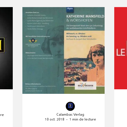
tation de la maison d'édition
Exposition
Conseil 
iversaire
Kafka 2024
Déménagement
Journé
NN26
Nouveauté
Calambac Verlag
ure
10 oct. 2018
1 min de lecture