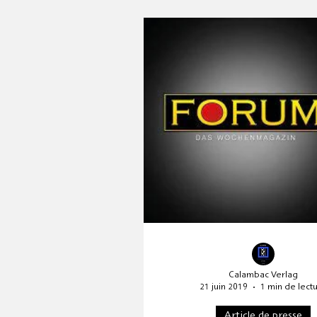
Critique littéraire
Présen
Mission commerciale
Ann
Andersen 2025
HOFFMA
Calambac Verlag
21 juin 2019
1 min de lect
Article de presse