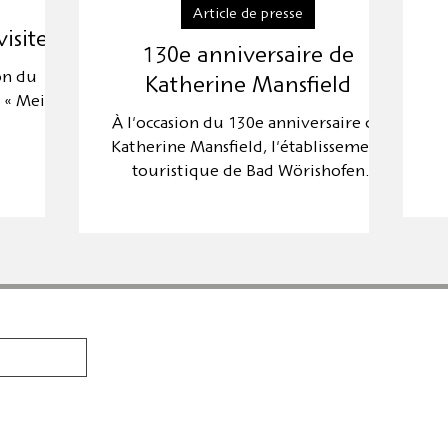
Article de presse
isite
130e anniversaire de
on du
Katherine Mansfield
: « Mein
À l'occasion du 130e anniversaire de
Katherine Mansfield, l'établissement
touristique de Bad Wörishofen
organise une série de manifestations
PRODUITS
AUTEURS
ambac est
Calambac Classica
Marga Gil Ro