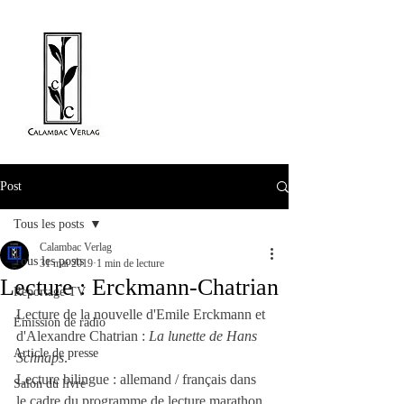
Post
Tous les posts
Calambac Verlag
Tous les posts
31 mai 2019
1 min de lecture
Lecture : Erckmann-Chatrian
Reportage TV
Lecture de la nouvelle d'Emile Erckmann et 
Émission de radio
d'Alexandre Chatrian : 
La lunette de Hans 
Article de presse
Schnaps
.
Lecture bilingue : allemand / français dans 
Salon du livre
le cadre du programme de lecture marathon 