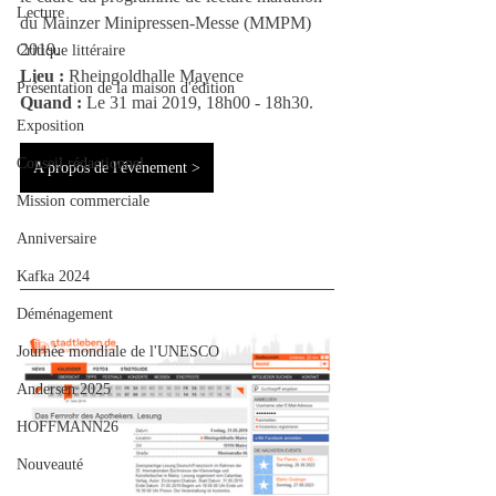
Lecture
du Mainzer Minipressen-Messe (MMPM) 
2019.
Critique littéraire
Lieu :
 Rheingoldhalle Mayence
Présentation de la maison d'édition
Quand :
 Le 31 mai 2019, 18h00 - 18h30.
Exposition
Conseil rédactionnel
A propos de l'événement >
Mission commerciale
Anniversaire
Kafka 2024
Déménagement
Journée mondiale de l'UNESCO
Andersen 2025
HOFFMANN26
Nouveauté