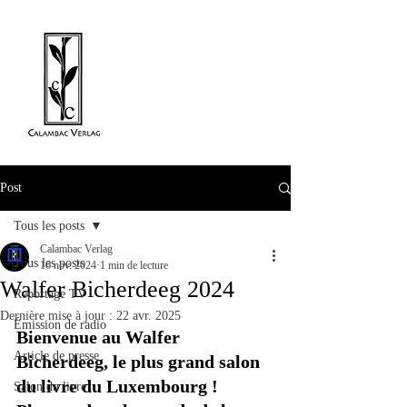
Post
Tous les posts
Calambac Verlag
Tous les posts
16 nov. 2024
1 min de lecture
Walfer Bicherdeeg 2024
Reportage TV
Dernière mise à jour :
22 avr. 2025
Émission de radio
Bienvenue au Walfer 
Article de presse
Bicherdeeg, le plus grand salon 
du livre du Luxembourg ! 
Salon du livre