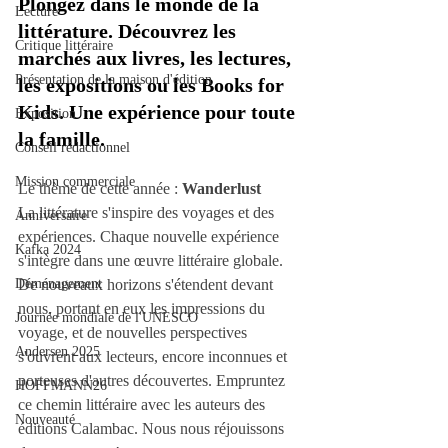
Plongez dans le monde de la 
Lecture
littérature. Découvrez les 
Critique littéraire
marchés aux livres, les lectures, 
Présentation de la maison d'édition
les expositions ou les Books for 
Kids. Une expérience pour toute 
Exposition
la famille.
Conseil rédactionnel
Mission commerciale
Le thème de cette année : 
Wanderlust
La littérature s'inspire des voyages et des 
Anniversaire
expériences. Chaque nouvelle expérience 
Kafka 2024
s'intègre dans une œuvre littéraire globale. 
Déménagement
De nouveaux horizons s'étendent devant 
nous, portant en eux les impressions du 
Journée mondiale de l'UNESCO
voyage, et de nouvelles perspectives 
Andersen 2025
s'ouvrent aux lecteurs, encore inconnues et 
porteuses d'autres découvertes. Empruntez 
HOFFMANN26
ce chemin littéraire avec les auteurs des 
Nouveauté
éditions Calambac. Nous nous réjouissons 