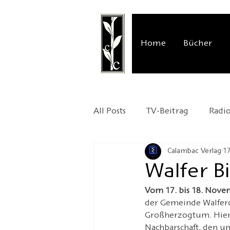
Home
Bücher
All Posts
TV-Beitrag
Radi
Calambac Verlag
17
Verlagspräsentation
Auss
Walfer B
Vom 17. bis 18. Nove
Kafka 2024
Umzug
der Gemeinde Walferd
Großherzogtum. Hier tr
Nachbarschaft, den u