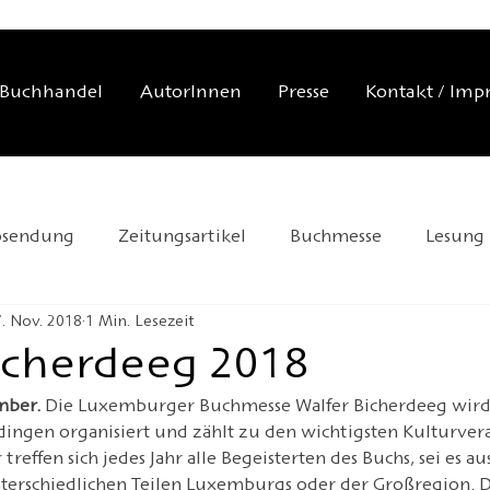
Buchhandel
AutorInnen
Presse
Kontakt / Imp
osendung
Zeitungsartikel
Buchmesse
Lesung
. Nov. 2018
1 Min. Lesezeit
tellung
Gespräch
Redaktionstipp
Handelsmis
icherdeeg 2018
mber. 
Die Luxemburger Buchmesse Walfer Bicherdeeg wird 
UNESCO-Welttag
Andersen 2025
Neuerscheinung
ingen organisiert und zählt zu den wichtigsten Kulturver
effen sich jedes Jahr alle Begeisterten des Buchs, sei es au
nterschiedlichen Teilen Luxemburgs oder der Großregion. D