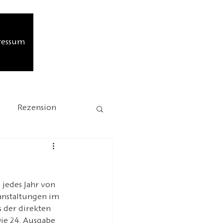
ressum
Rezension
sion
Jubiläum
jedes Jahr von 
HOFFMANN26
anstaltungen im 
s der direkten 
ie 24. Ausgabe 