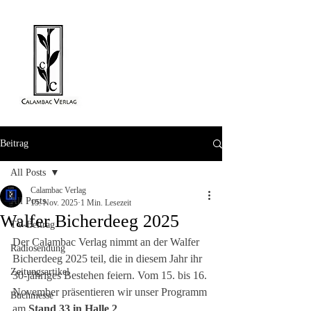
Beitrag
All Posts
Calambac Verlag
All Posts
15. Nov. 2025
1 Min. Lesezeit
Walfer Bicherdeeg 2025
TV-Beitrag
Der Calambac Verlag nimmt an der Walfer 
Radiosendung
Bicherdeeg 2025 teil, die in diesem Jahr ihr 
Zeitungsartikel
30-jähriges Bestehen feiern. Vom 15. bis 16. 
November präsentieren wir unser Programm 
Buchmesse
am 
Stand 33 in Halle 2
.