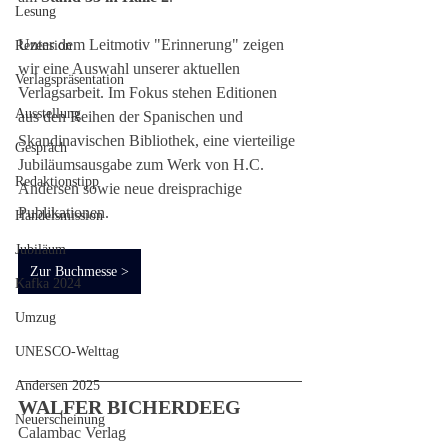
Lesung
Unter dem Leitmotiv "Erinnerung" zeigen 
Rezension
wir eine Auswahl unserer aktuellen 
Verlagspräsentation
Verlagsarbeit. Im Fokus stehen Editionen 
Ausstellung
aus den Reihen der Spanischen und 
Skandinavischen Bibliothek, eine vierteilige 
Gespräch
Jubiläumsausgabe zum Werk von H.C. 
Redaktionstipp
Andersen sowie neue dreisprachige 
Publikationen.
Handelsmission
Jubiläum
Zur Buchmesse >
Kafka 2024
Umzug
UNESCO-Welttag
Andersen 2025
WALFER BICHERDEEG
Neuerscheinung
Calambac Verlag