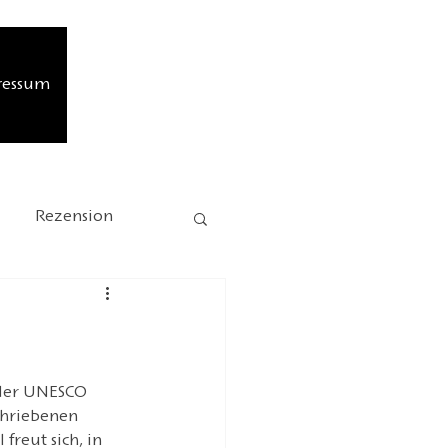
ressum
Rezension
sion
Jubiläum
HOFFMANN26
 der UNESCO 
chriebenen 
freut sich, in 