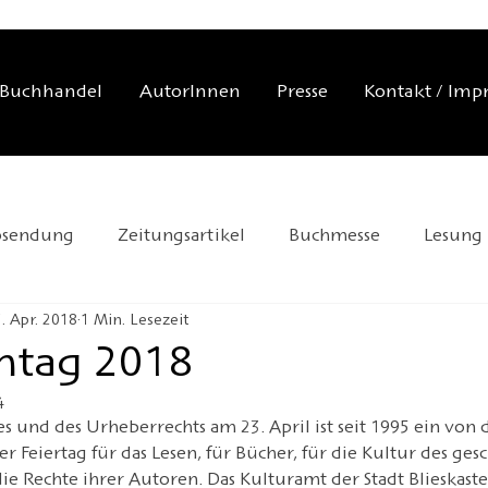
Buchhandel
AutorInnen
Presse
Kontakt / Imp
osendung
Zeitungsartikel
Buchmesse
Lesung
. Apr. 2018
1 Min. Lesezeit
tellung
Gespräch
Redaktionstipp
Handelsmis
htag 2018
4
UNESCO-Welttag
Andersen 2025
Neuerscheinung
s und des Urheberrechts am 23. April ist seit 1995 ein von
r Feiertag für das Lesen, für Bücher, für die Kultur des ges
e Rechte ihrer Autoren. Das Kulturamt der Stadt Blieskastel 