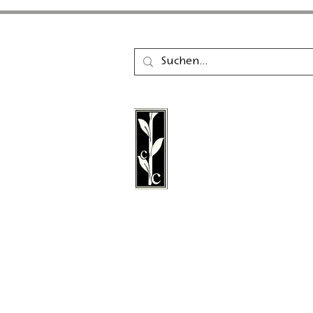
Der Calambac Verlag ist
gegründeter deutscher 
für Belletristik, Lyrik, E
Grafische Literatur mit S
Niederstetten.
Folgen Sie uns