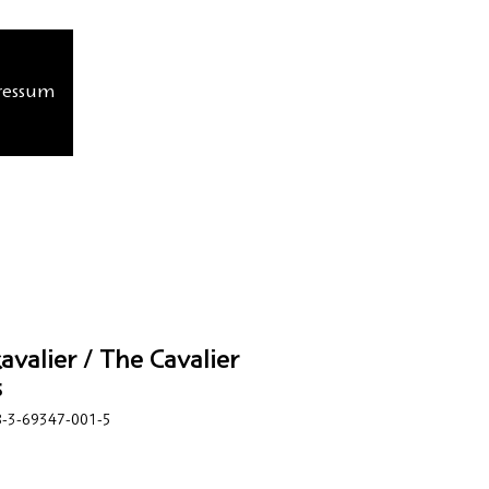
ressum
avalier / The Cavalier
s
-3-69347-001-5