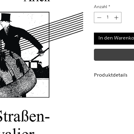
Anzahl
*
In den Warenk
Produktdetails
Autor:
Michael A
Deutsche Erstübe
Umschlaggestalt
Format: 12.5 x 19
88 Seiten, Softco
Erste Auflage:
Ma
ISBN: 978-3-6934