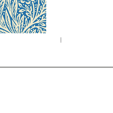
Neuheit
INFORMATIONEN
ësset
AGB