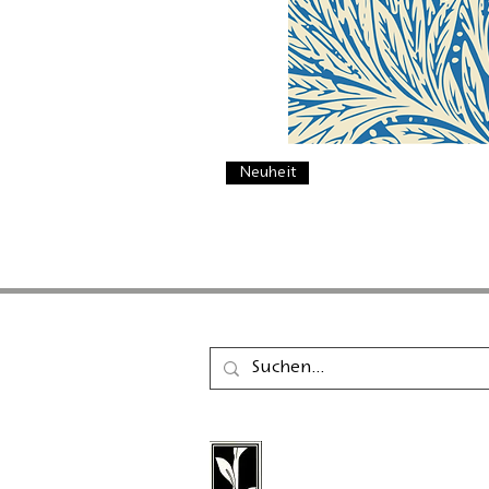
Neuheit
Der Calambac Verlag ist
gegründeter deutscher 