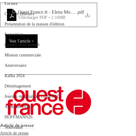
Lecture
Ouest France.fr - Elena Moreno Sobrino - éxrivaine sans front
.pdf
Critique littéraire
Télécharger PDF • 2.16MB
Présentation de la maison d'édition
Exposition
Voir l'article >
Conseil rédactionnel
Mission commerciale
Anniversaire
Kafka 2024
Déménagement
Journée mondiale de l'UNESCO
Andersen 2025
HOFFMANN26
Article de presse
Nouveauté
Article de presse