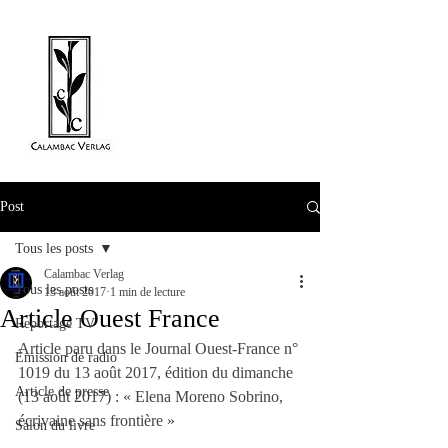
Post
Tous les posts
Calambac Verlag
Tous les posts
13 août 2017
1 min de lecture
Article Ouest France
Reportage TV
Article paru dans le Journal Ouest-France n° 
Émission de radio
1019 du 13 août 2017, édition du dimanche 
Article de presse
(13 août 2017) : « Elena Moreno Sobrino, 
écrivaine sans frontière »
Salon du livre