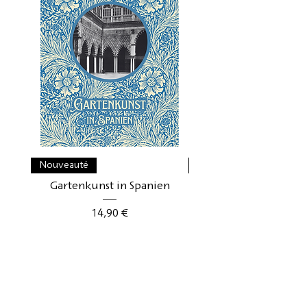
Édition bilingue : allemand /
espagnol
Nouveauté
Nouveauté
Gartenkunst in Spanien
Gartenkunst in Schwe
Prix
14,90 €