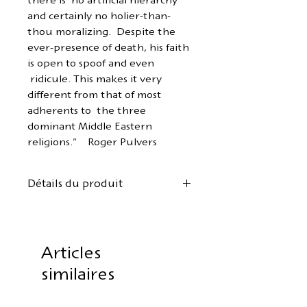
there is no artificial hierarchy
and certainly no holier-than-
thou moralizing. Despite the
ever-presence of death, his faith
is open to spoof and even
ridicule. This makes it very
different from that of most
adherents to the three
dominant Middle Eastern
religions." Roger Pulvers
Détails du produit
Auteur :
Kobayashi Issa
Version anglaise :
Bob While
Conception graphique et mise
Articles
en page :
ElgA
similaires
Quatre haïkus illustrés avec des
pages supplémentaires pour