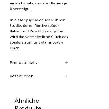
einen Einsatz, der alles Bisherige
übersteigt ...
In dieser psychologisch kühnen
Studie, deren Motive später
Balzac und Puschkin aufgriffen,
wird das vermeintliche Glück des
Spielers zum unentrinnbaren
Fluch.
Produktdetails
Autor:
E.T.A. Hoffmann
Rezensionen
Französische Fassung: François-
Adolphe Loève-Veimars
"Hoffmann zeichnete, dichtete
Umschlaggestaltung:
Armelle
Verse, komponierte Musik in
Baumgartner
einer Art Delirium; er liebte
Ähnliche
Format: 12.5 x 19 cm
den Wein und das dunkle
Produkte
112 Seiten, Softcover mit